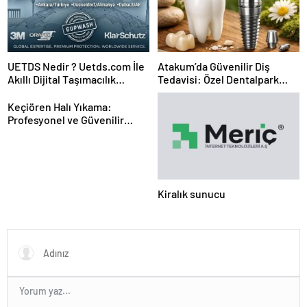
UETDS Nedir ? Uetds.com İle
Atakum’da Güvenilir Diş
Akıllı Dijital Taşımacılık
Tedavisi: Özel Dentalpark
Yazılımı
Kliniği’ni Tercih Edin
Keçiören Halı Yıkama:
Profesyonel ve Güvenilir
Hizmet
Kiralık sunucu