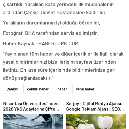
çıkartıldı. Yaralılar, kaza yerindeki ilk müdahalenin
ardından Çankırı Devlet Hastanesine kaldırıldı.
Yaralıların durumlarının iyi olduğu öğrenildi.
Fotoğraf, DHA tarafından servis edilmiştir.
Haber Kaynak : HABERTURK.COM
“Yayınlanan tüm haber ve diğer içerikler ile ilgili olarak
yasal bildirimlerinizi bize iletişim sayfası üzerinden
iletiniz. En kısa süre içerisinde bildirimlerinize geri
dönüş sağlanılacaktır.”
Çankırı
çankırı haber
haber
yerel haber
Nişantaşı Üniversitesi’nden
Serjoy : Dijital Medya Ajansı,
2026 YKS Adaylarına Çifte
Google Reklam Ajansı, SEO
Güvence: Sabit Ücret ve
Ajansı ve Web Tasarım Ajansı
Kesintisiz Burs