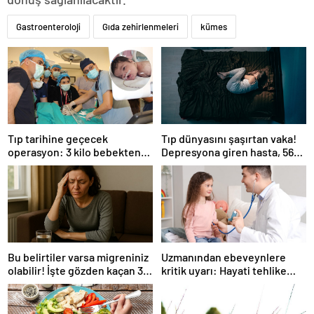
Gastroenteroloji
Gıda zehirlenmeleri
kümes
Tıp tarihine geçecek
Tıp dünyasını şaşırtan vaka!
operasyon: 3 kilo bebekten
Depresyona giren hasta, 56
yarım kilo tümor çıktı
gün boyunca kesintisiz uyudu
Bu belirtiler varsa migreniniz
Uzmanından ebeveynlere
olabilir! İşte gözden kaçan 3
kritik uyarı: Hayati tehlike
detay
yaratabilir!