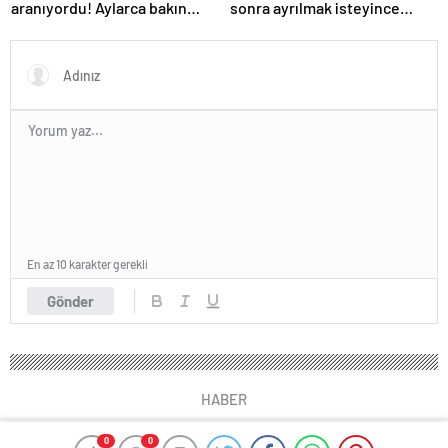
aranıyordu! Aylarca bakın
sonra ayrılmak isteyince
nasıl saklanmış…
boğularak öldürüldü
En az 10 karakter gerekli
Gönder
HABER
0
0