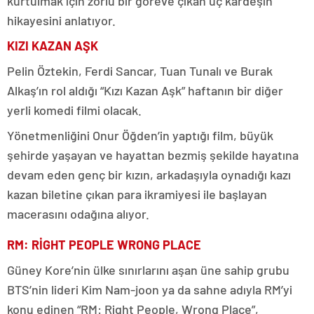
kurtulmak için zorlu bir göreve çıkan üç kardeşin
hikayesini anlatıyor.
KIZI KAZAN AŞK
Pelin Öztekin, Ferdi Sancar, Tuan Tunalı ve Burak
Alkaş’ın rol aldığı “Kızı Kazan Aşk” haftanın bir diğer
yerli komedi filmi olacak.
Yönetmenliğini Onur Öğden’in yaptığı film, büyük
şehirde yaşayan ve hayattan bezmiş şekilde hayatına
devam eden genç bir kızın, arkadaşıyla oynadığı kazı
kazan biletine çıkan para ikramiyesi ile başlayan
macerasını odağına alıyor.
RM: RİGHT PEOPLE WRONG PLACE
Güney Kore’nin ülke sınırlarını aşan üne sahip grubu
BTS’nin lideri Kim Nam-joon ya da sahne adıyla RM’yi
konu edinen “RM: Right People, Wrong Place”,