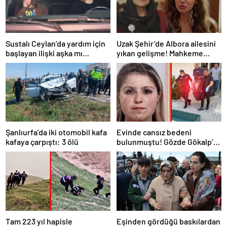
Uzak Şehir’de Albora ailesini
Sustalı Ceylan’da yardım için
yıkan gelişme! Mahkeme
başlayan ilişki aşka mı
sonrası ortalık karıştı
dönüşüyor?
Şanlıurfa’da iki otomobil kafa
Evinde cansız bedeni
kafaya çarpıştı: 3 ölü
bulunmuştu! Gözde Gökalp’in
ölümünde şok detay!
Morluklar 3-4 günlükmüş…
Tam 223 yıl hapisle
Eşinden gördüğü baskılardan